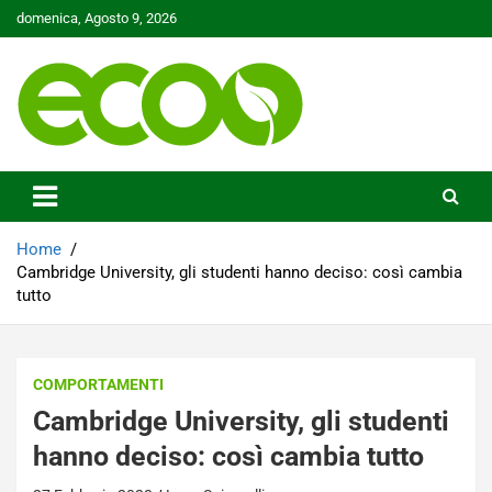
Skip
domenica, Agosto 9, 2026
to
content
Tutelare il nostro Pianeta è la nostra priorità
Ecoo.it
Home
Cambridge University, gli studenti hanno deciso: così cambia
tutto
COMPORTAMENTI
Cambridge University, gli studenti
hanno deciso: così cambia tutto