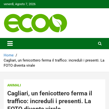
Skip
venerdì, Agosto 7, 2026
to
content
Tutelare il nostro Pianeta è la nostra priorità
Ecoo.it
Home
Cagliari, un fenicottero ferma il traffico: increduli i presenti. La
FOTO diventa virale
ANIMALI
Cagliari, un fenicottero ferma il
traffico: increduli i presenti. La
FOTO diventa virale