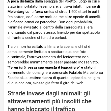
A poca distanza
dalla spiaggia del Poetto, luogo in cui è
stato immortalato l’esemplare, si trova infatti il
parco di
Molentargius
: un’area umida di circa 1.600 ettari in cui i
fenicotteri, così come moltissime altre specie di uccelli,
nidificano ormai da parecchio. Con ogni probabilità,
l’animale avvistato al centro della carreggiata si era
allontanato dal parco stesso, finendo per dar spettacolo
di fronte a decine di turisti e curiosi.
Tra chi non ha esitato a filmare la scena, e chi si è
semplicemente limitato a scattare qualche foto
all’animale, l’attraversamento del fenicottero non
sembrerebbe minimamente esser passato inosservato.
“
Fermi tutti, passa sua maestà il fenicottero
” è stato il
commento del consigliere comunale Fabrizio Marcello su
Facebook, a testimonianza di quanto l’episodio, nel giro
di qualche ora, avesse già fatto il giro del web.
Strade invase dagli animali: gli
attraversamenti più insoliti che
hanno bloccato il traffico