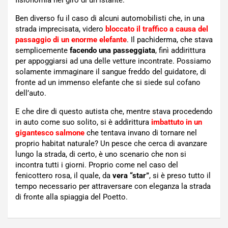
Ben diverso fu il caso di alcuni automobilisti che, in una
strada imprecisata, videro
bloccato il traffico a causa del
passaggio di un enorme elefante
. Il pachiderma, che stava
semplicemente
facendo una passeggiata
, finì addirittura
per appoggiarsi ad una delle vetture incontrate. Possiamo
solamente immaginare il sangue freddo del guidatore, di
fronte ad un immenso elefante che si siede sul cofano
dell’auto.
E che dire di questo autista che, mentre stava procedendo
in auto come suo solito, si è addirittura
imbattuto in un
gigantesco salmone
che tentava invano di tornare nel
proprio habitat naturale? Un pesce che cerca di avanzare
lungo la strada, di certo, è uno scenario che non si
incontra tutti i giorni. Proprio come nel caso del
fenicottero rosa, il quale, da
vera “star”
, si è preso tutto il
tempo necessario per attraversare con eleganza la strada
di fronte alla spiaggia del Poetto.