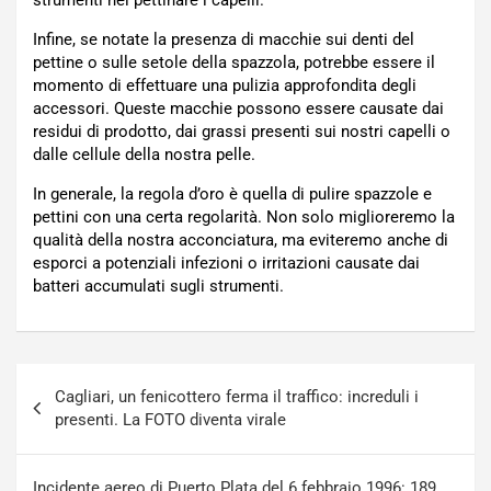
strumenti nel pettinare i capelli.
Infine, se notate la presenza di macchie sui denti del
pettine o sulle setole della spazzola, potrebbe essere il
momento di effettuare una pulizia approfondita degli
accessori. Queste macchie possono essere causate dai
residui di prodotto, dai grassi presenti sui nostri capelli o
dalle cellule della nostra pelle.
In generale, la regola d’oro è quella di pulire spazzole e
pettini con una certa regolarità. Non solo miglioreremo la
qualità della nostra acconciatura, ma eviteremo anche di
esporci a potenziali infezioni o irritazioni causate dai
batteri accumulati sugli strumenti.
Navigazione
Cagliari, un fenicottero ferma il traffico: increduli i
articoli
presenti. La FOTO diventa virale
Incidente aereo di Puerto Plata del 6 febbraio 1996: 189