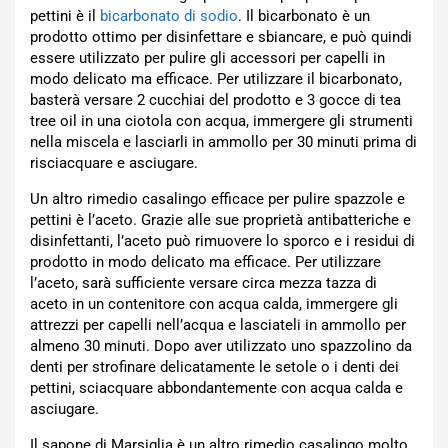
pettini è il
bicarbonato di sodio
. Il bicarbonato è un
prodotto ottimo per disinfettare e sbiancare, e può quindi
essere utilizzato per pulire gli accessori per capelli in
modo delicato ma efficace. Per utilizzare il bicarbonato,
basterà versare 2 cucchiai del prodotto e 3 gocce di tea
tree oil in una ciotola con acqua, immergere gli strumenti
nella miscela e lasciarli in ammollo per 30 minuti prima di
risciacquare e asciugare.
Un altro rimedio casalingo efficace per pulire spazzole e
pettini è l’aceto. Grazie alle sue proprietà antibatteriche e
disinfettanti, l’aceto può rimuovere lo sporco e i residui di
prodotto in modo delicato ma efficace. Per utilizzare
l’aceto, sarà sufficiente versare circa mezza tazza di
aceto in un contenitore con acqua calda, immergere gli
attrezzi per capelli nell’acqua e lasciateli in ammollo per
almeno 30 minuti. Dopo aver utilizzato uno spazzolino da
denti per strofinare delicatamente le setole o i denti dei
pettini, sciacquare abbondantemente con acqua calda e
asciugare.
Il sapone di Marsiglia è un altro rimedio casalingo molto