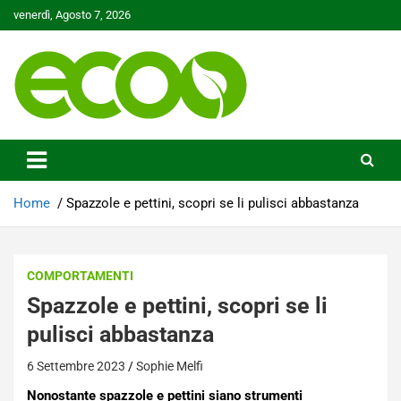
Skip
venerdì, Agosto 7, 2026
to
content
Tutelare il nostro Pianeta è la nostra priorità
Ecoo.it
Home
Spazzole e pettini, scopri se li pulisci abbastanza
COMPORTAMENTI
Spazzole e pettini, scopri se li
pulisci abbastanza
6 Settembre 2023
Sophie Melfi
Nonostante spazzole e pettini siano strumenti