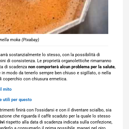
 nella moka (Pixabay)
marrà sostanzialmente lo stesso, con la possibilità di
ini di consistenza. Le proprietà organolettiche rimarranno
ata di scadenza
non comporterà alcun problema per la salute
,
e in modo da tenerlo sempre ben chiuso e sigillato, o nella
 di coperchio con chiusura ermetica.
l mito
 utili per questo
trimenti finirà con l’ossidarsi e con il diventare scialbo, sia
cazione che riguarda il caffè scaduto per la quale lo stesso
ivi
rispetto alla data di scadenza indicata sulla confezione,
derlo a consumarlo il prima possibile, magari nel giro