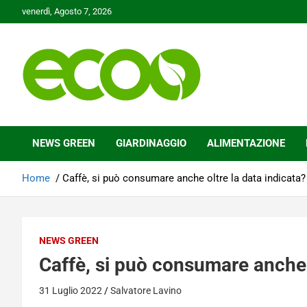
Skip
venerdì, Agosto 7, 2026
to
content
Tutelare il nostro Pianeta è la nostra priorità
Ecoo.it
NEWS GREEN
GIARDINAGGIO
ALIMENTAZIONE
Home
Caffè, si può consumare anche oltre la data indicata?
NEWS GREEN
Caffè, si può consumare anche o
31 Luglio 2022
Salvatore Lavino