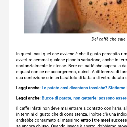
Del caffè che sale
In questi casi quel che avviene è che il gusto percepito ri
avvertire semmai qualche piccola variazione, anche in term
sostanzialmente le stesse. Bere del caffè che supera la d
e quasi non ce ne accorgeremo, quindi. A differenza di far
sua confezione o in un barattolo di latta o di vetro dotato
Leggi anche:
Le patate così diventano tossiche? Sfatiamo i
Leggi anche:
Bucce di patate, non gettarle: possono essere
Il caffè infatti non deve mai entrare a contatto con l’aria, al
in termini di gusto che di consistenza. Inoltre c’è una indi
andrebbe consumato al massimo
entro i tre mesi success
se ancora chiuso. Quando invece è aperto, dobbiamo provve