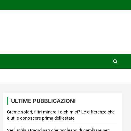
ULTIME PUBBLICAZIONI
Creme solari, filtri minerali o chimici? Le differenze che
è utile conoscere prima dell’estate
Sei luoghi straordinari che rischiano di cambiare per