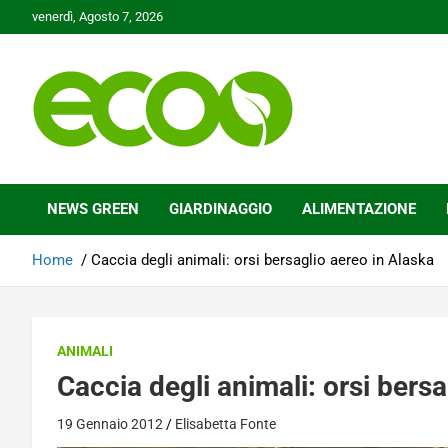
Skip
venerdì, Agosto 7, 2026
to
content
Tutelare il nostro Pianeta è la nostra priorità
Ecoo.it
NEWS GREEN
GIARDINAGGIO
ALIMENTAZIONE
Home
Caccia degli animali: orsi bersaglio aereo in Alaska
ANIMALI
Caccia degli animali: orsi bers
19 Gennaio 2012
Elisabetta Fonte