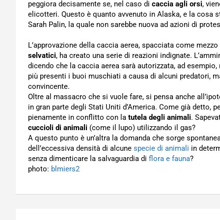
peggiora decisamente se, nel caso di
caccia agli orsi
, vie
elicotteri. Questo è quanto avvenuto in Alaska, e la cosa s
Sarah Palin, la quale non sarebbe nuova ad azioni di prot
L’approvazione della caccia aerea, spacciata come mezzo pe
selvatici
, ha creato una serie di reazioni indignate. L’ammi
dicendo che la caccia aerea sarà autorizzata, ad esempio, 
più presenti i buoi muschiati a causa di alcuni predatori, 
convincente.
Oltre al massacro che si vuole fare, si pensa anche all’ipot
in gran parte degli Stati Uniti d’America. Come già detto, 
pienamente in conflitto con la
tutela degli animali
. Sapeva
cuccioli di animali
(come il lupo) utilizzando il gas?
A questo punto è un’altra la domanda che sorge spontanea:
dell’eccessiva densità di alcune
specie di animali
in determ
senza dimenticare la salvaguardia di
flora e fauna
?
photo:
blmiers2
Navigazione