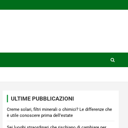
ULTIME PUBBLICAZIONI
Creme solari, filtri minerali o chimici? Le differenze che
è utile conoscere prima dell’estate
Sei luoghi straordinari che rischiano di cambiare per