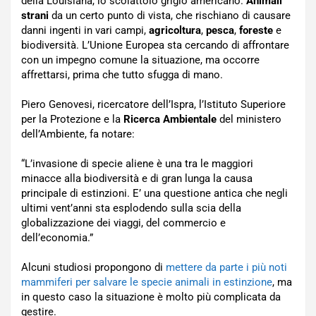
della Louisiana, lo scoiattolo grigio americano.
Animali
strani
da un certo punto di vista, che rischiano di causare
danni ingenti in vari campi,
agricoltura
,
pesca
,
foreste
e
biodiversità. L’Unione Europea sta cercando di affrontare
con un impegno comune la situazione, ma occorre
affrettarsi, prima che tutto sfugga di mano.
Piero Genovesi, ricercatore dell’Ispra, l’Istituto Superiore
per la Protezione e la
Ricerca Ambientale
del ministero
dell’Ambiente, fa notare:
“L’invasione di specie aliene è una tra le maggiori
minacce alla biodiversità e di gran lunga la causa
principale di estinzioni. E’ una questione antica che negli
ultimi vent’anni sta esplodendo sulla scia della
globalizzazione dei viaggi, del commercio e
dell’economia.”
Alcuni studiosi propongono di
mettere da parte i più noti
mammiferi per salvare le specie animali in estinzione
, ma
in questo caso la situazione è molto più complicata da
gestire.