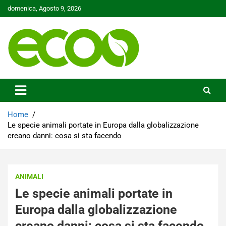
Skip
domenica, Agosto 9, 2026
to
content
Tutelare il nostro Pianeta è la nostra priorità
Ecoo.it
Home
Le specie animali portate in Europa dalla globalizzazione
creano danni: cosa si sta facendo
ANIMALI
Le specie animali portate in
Europa dalla globalizzazione
creano danni: cosa si sta facendo