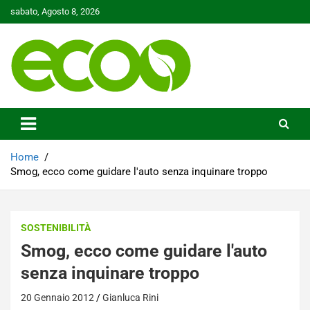
Skip
sabato, Agosto 8, 2026
to
content
Tutelare il nostro Pianeta è la nostra priorità
Ecoo.it
Home
Smog, ecco come guidare l'auto senza inquinare troppo
SOSTENIBILITÀ
Smog, ecco come guidare l'auto
senza inquinare troppo
20 Gennaio 2012
Gianluca Rini