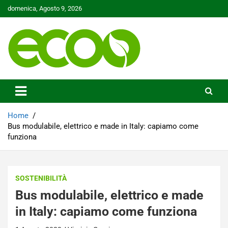
Skip
domenica, Agosto 9, 2026
to
content
Tutelare il nostro Pianeta è la nostra priorità
Ecoo.it
Home
Bus modulabile, elettrico e made in Italy: capiamo come
funziona
SOSTENIBILITÀ
Bus modulabile, elettrico e made
in Italy: capiamo come funziona