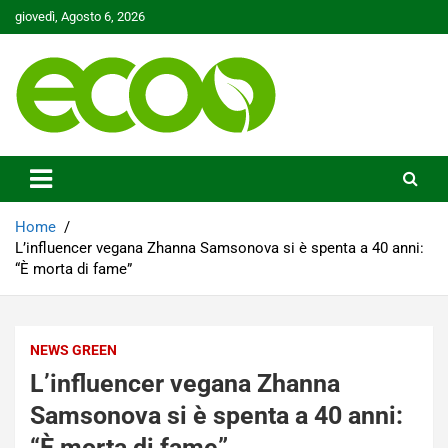
Skip
giovedì, Agosto 6, 2026
to
content
Tutelare il nostro Pianeta è la nostra priorità
Ecoo.it
Home
L’influencer vegana Zhanna Samsonova si è spenta a 40 anni:
“È morta di fame”
NEWS GREEN
L’influencer vegana Zhanna
Samsonova si è spenta a 40 anni:
“È morta di fame”