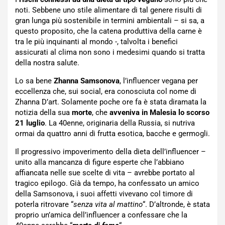
noti. Sebbene uno stile alimentare di tal genere risulti di
gran lunga più sostenibile in termini ambientali – si sa, a
questo proposito, che la catena produttiva della carne è
tra le più inquinanti al mondo -, talvolta i benefici
assicurati al clima non sono i medesimi quando si tratta
della nostra salute.
Lo sa bene
Zhanna Samsonova
, l’influencer vegana per
eccellenza che, sui social, era conosciuta col nome di
Zhanna D’art. Solamente poche ore fa è stata diramata la
notizia della sua
morte
, che
avveniva in Malesia lo scorso
21 luglio
. La 40enne, originaria della Russia, si nutriva
ormai da quattro anni di frutta esotica, bacche e germogli.
Il progressivo impoverimento della dieta dell’influencer –
unito alla mancanza di figure esperte che l’abbiano
affiancata nelle sue scelte di vita – avrebbe portato al
tragico epilogo. Già da tempo, ha confessato un amico
della Samsonova, i suoi affetti vivevano col timore di
poterla ritrovare “
senza vita al mattino
“. D’altronde, è stata
proprio un’amica dell’influencer a confessare che la