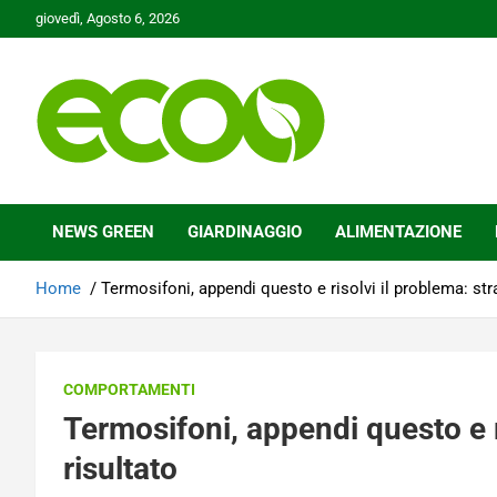
Skip
giovedì, Agosto 6, 2026
to
content
Tutelare il nostro Pianeta è la nostra priorità
Ecoo.it
NEWS GREEN
GIARDINAGGIO
ALIMENTAZIONE
Home
Termosifoni, appendi questo e risolvi il problema: str
COMPORTAMENTI
Termosifoni, appendi questo e r
risultato