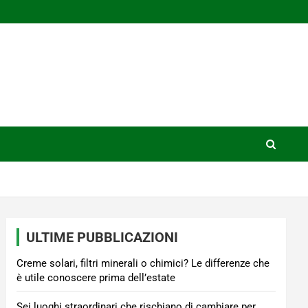
ULTIME PUBBLICAZIONI
Creme solari, filtri minerali o chimici? Le differenze che
è utile conoscere prima dell’estate
Sei luoghi straordinari che rischiano di cambiare per