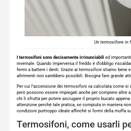
Un termosifone in 
I termosifoni sono decisamente irrinunciabili
ed importanti 
invernale. Quando imperversa il freddo è d’obbligo riscaldar
fermi a battere i denti. Grazie ai termosifoni stiamo bene
altrimenti non sarebbero possibili. Bisogna fare grande att
Per cui l’accensione dei termosifoni va calcolata come si dev
però possono essere impiegati anche per compiere altre azi
chi li sfrutta per potere asciugare il proprio bucato appena 
attenzione perché tale pratica, se compiuta in maniera non
condizioni purtroppo ideale affinché si formi della muffa sul
Termosifoni, come usarli p