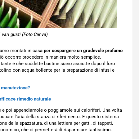
i vari gusti (Foto Canva)
niamo montati in cas
a per cospargere un gradevole profumo
 ciò occorre procedere in maniera molto semplice,
rtante è che suddette bustine siano asciutte dopo il loro
ntolino con acqua bollente per la preparazione di infusi e
la manutezione?
’efficace rimedio naturale
 e poi appendiamole o poggiamole sui caloriferi. Una volta
upare l’aria della stanza di riferimento. E questo sistema
e della spazzatura, di una lettiera per gatti, di tappeti,
conomico, che ci permetterà di risparmiare tantissimo.