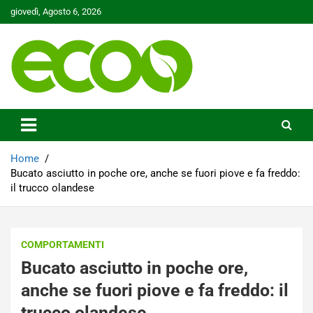
Skip
giovedì, Agosto 6, 2026
to
content
Tutelare il nostro Pianeta è la nostra priorità
Ecoo.it
Home
Bucato asciutto in poche ore, anche se fuori piove e fa freddo:
il trucco olandese
COMPORTAMENTI
Bucato asciutto in poche ore,
anche se fuori piove e fa freddo: il
trucco olandese