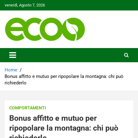
Skip
venerdì, Agosto 7, 2026
to
content
Tutelare il nostro Pianeta è la nostra priorità
Ecoo.it
Home
Bonus affitto e mutuo per ripopolare la montagna: chi può
richiederlo
COMPORTAMENTI
Bonus affitto e mutuo per
ripopolare la montagna: chi può
richiederlo