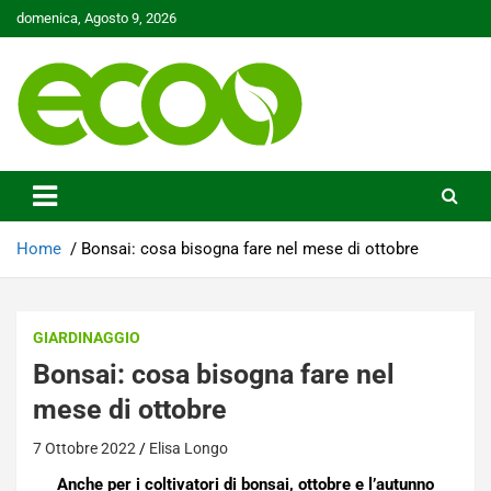
Skip
domenica, Agosto 9, 2026
to
content
Tutelare il nostro Pianeta è la nostra priorità
Ecoo.it
Home
Bonsai: cosa bisogna fare nel mese di ottobre
GIARDINAGGIO
Bonsai: cosa bisogna fare nel
mese di ottobre
7 Ottobre 2022
Elisa Longo
Anche per i coltivatori di bonsai, ottobre e l’autunno