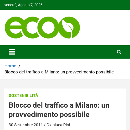
Skip
venerdì, Agosto 7, 2026
to
content
Tutelare il nostro Pianeta è la nostra priorità
Ecoo.it
Home
Blocco del traffico a Milano: un provvedimento possibile
SOSTENIBILITÀ
Blocco del traffico a Milano: un
provvedimento possibile
30 Settembre 2011
Gianluca Rini