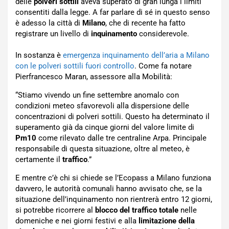
delle
polveri sottili
aveva superato di gran lunga i limiti
consentiti dalla legge. A far parlare di sé in questo senso
è adesso la città di
Milano
, che di recente ha fatto
registrare un livello di
inquinamento
considerevole.
In sostanza è
emergenza inquinamento dell’aria a Milano
con le polveri sottili fuori controllo
. Come fa notare
Pierfrancesco Maran, assessore alla Mobilità:
“Stiamo vivendo un fine settembre anomalo con
condizioni meteo sfavorevoli alla dispersione delle
concentrazioni di polveri sottili. Questo ha determinato il
superamento già da cinque giorni del valore limite di
Pm10
come rilevato dalle tre centraline Arpa. Principale
responsabile di questa situazione, oltre al meteo, è
certamente il
traffico
.”
E mentre c’è chi si chiede se l’Ecopass a Milano funziona
davvero, le autorità comunali hanno avvisato che, se la
situazione dell’inquinamento non rientrerà entro 12 giorni,
si potrebbe ricorrere al
blocco del traffico totale
nelle
domeniche e nei giorni festivi e alla
limitazione della