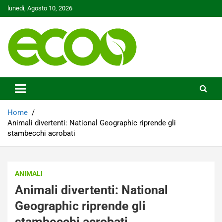
Skip
lunedì, Agosto 10, 2026
to
content
Tutelare il nostro Pianeta è la nostra priorità
Ecoo.it
Home
Animali divertenti: National Geographic riprende gli
stambecchi acrobati
ANIMALI
Animali divertenti: National
Geographic riprende gli
stambecchi acrobati