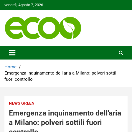
Skip
venerdì, Agosto 7, 2026
to
content
Tutelare il nostro Pianeta è la nostra priorità
Ecoo.it
Home
Emergenza inquinamento dell'aria a Milano: polveri sottili
fuori controllo
NEWS GREEN
Emergenza inquinamento dell'aria
a Milano: polveri sottili fuori
controllo