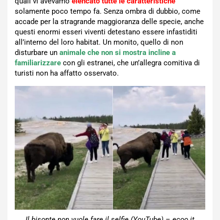
quali vi avevamo
elencato tutte le caratteristiche
solamente poco tempo fa. Senza ombra di dubbio, come
accade per la stragrande maggioranza delle specie, anche
questi enormi esseri viventi detestano essere infastiditi
all’interno del loro habitat. Un monito, quello di non
disturbare un
animale che non si mostra incline a
familiarizzare
con gli estranei, che un’allegra comitiva di
turisti non ha affatto osservato.
Il bisonte non vuole fare il selfie (YouTube) – ecoo.it