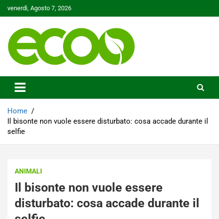
Skip
venerdì, Agosto 7, 2026
to
content
Tutelare il nostro Pianeta è la nostra priorità
Ecoo.it
Home
Il bisonte non vuole essere disturbato: cosa accade durante il
selfie
ANIMALI
Il bisonte non vuole essere
disturbato: cosa accade durante il
selfie