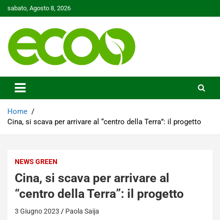
Skip
sabato, Agosto 8, 2026
to
content
Tutelare il nostro Pianeta è la nostra priorità
Ecoo.it
Home
Cina, si scava per arrivare al “centro della Terra”: il progetto
NEWS GREEN
Cina, si scava per arrivare al
“centro della Terra”: il progetto
3 Giugno 2023
Paola Saija