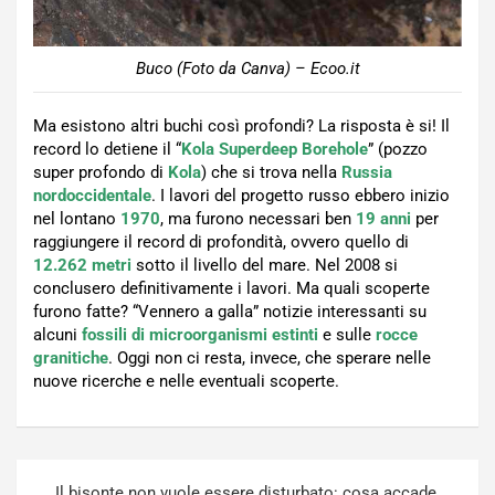
Buco (Foto da Canva) – Ecoo.it
Ma esistono altri buchi così profondi? La risposta è si! Il
record lo detiene il “
Kola Superdeep Borehole
” (pozzo
super profondo di
Kola
) che si trova nella
Russia
nordoccidentale
. I lavori del progetto russo ebbero inizio
nel lontano
1970
, ma furono necessari ben
19 anni
per
raggiungere il record di profondità, ovvero quello di
12.262 metri
sotto il livello del mare. Nel 2008 si
conclusero definitivamente i lavori. Ma quali scoperte
furono fatte? “Vennero a galla” notizie interessanti su
alcuni
fossili di microorganismi estinti
e sulle
rocce
granitiche
. Oggi non ci resta, invece, che sperare nelle
nuove ricerche e nelle eventuali scoperte.
Navigazione
Il bisonte non vuole essere disturbato: cosa accade