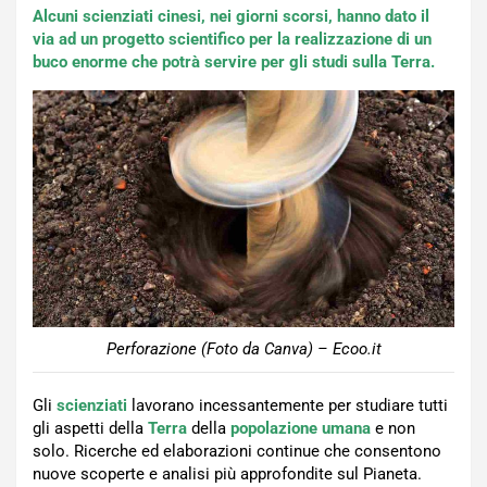
Alcuni scienziati cinesi, nei giorni scorsi, hanno dato il
via ad un progetto scientifico per la realizzazione di un
buco enorme che potrà servire per gli studi sulla Terra.
Perforazione (Foto da Canva) – Ecoo.it
Gli
scienziati
lavorano incessantemente per studiare tutti
gli aspetti della
Terra
della
popolazione umana
e non
solo. Ricerche ed elaborazioni continue che consentono
nuove scoperte e analisi più approfondite sul Pianeta.