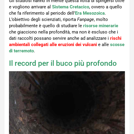
Gli studiosi hanno in mente questa volta di spingersi oltre
e vogliono arrivare al
Sistema Cretacico
, ovvero a quello
che fa riferimento al periodo dell’
Era Mesozoica
.
L’obiettivo degli scienziati, riporta
Fanpage
, molto
probabilmente è quello di studiare le
risorse minerarie
che giacciono nella profondità, ma non è escluso che i
dati raccolti possano servire anche ad analizzare i
rischi
ambientali collegati alle eruzioni dei vulcani
e alle
scosse
di terremoto
.
Il record per il buco più profondo