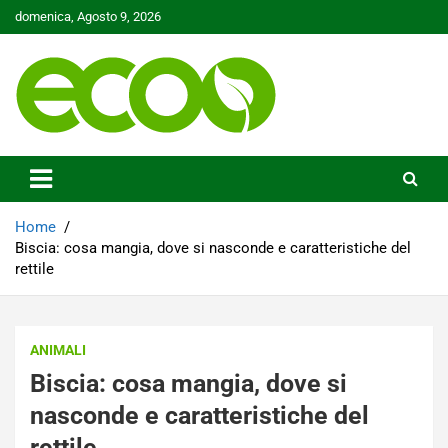
Skip
domenica, Agosto 9, 2026
to
content
Tutelare il nostro Pianeta è la nostra priorità
Ecoo.it
Home
Biscia: cosa mangia, dove si nasconde e caratteristiche del
rettile
ANIMALI
Biscia: cosa mangia, dove si
nasconde e caratteristiche del
rettile