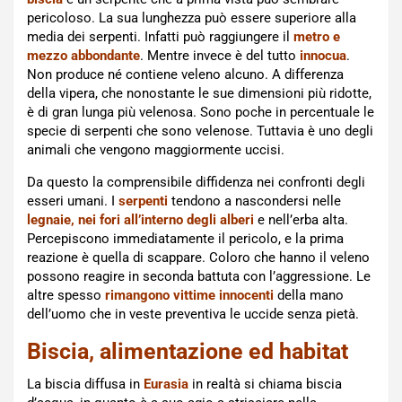
pericoloso. La sua lunghezza può essere superiore alla
media dei serpenti. Infatti può raggiungere il
metro e
mezzo abbondante
. Mentre invece è del tutto
innocua
.
Non produce né contiene veleno alcuno. A differenza
della vipera, che nonostante le sue dimensioni più ridotte,
è di gran lunga più velenosa. Sono poche in percentuale le
specie di serpenti che sono velenose. Tuttavia è uno degli
animali che vengono maggiormente uccisi.
Da questo la comprensibile diffidenza nei confronti degli
esseri umani. I
serpenti
tendono a nascondersi nelle
legnaie, nei fori all’interno degli alberi
e nell’erba alta.
Percepiscono immediatamente il pericolo, e la prima
reazione è quella di scappare. Coloro che hanno il veleno
possono reagire in seconda battuta con l’aggressione. Le
altre spesso
rimangono vittime innocenti
della mano
dell’uomo che in veste preventiva le uccide senza pietà.
Biscia, alimentazione ed habitat
La biscia diffusa in
Eurasia
in realtà si chiama biscia