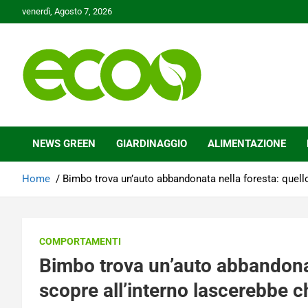
Skip
venerdì, Agosto 7, 2026
to
content
Tutelare il nostro Pianeta è la nostra priorità
Ecoo.it
NEWS GREEN
GIARDINAGGIO
ALIMENTAZIONE
Home
Bimbo trova un’auto abbandonata nella foresta: quello
COMPORTAMENTI
Bimbo trova un’auto abbandonat
scopre all’interno lascerebbe c