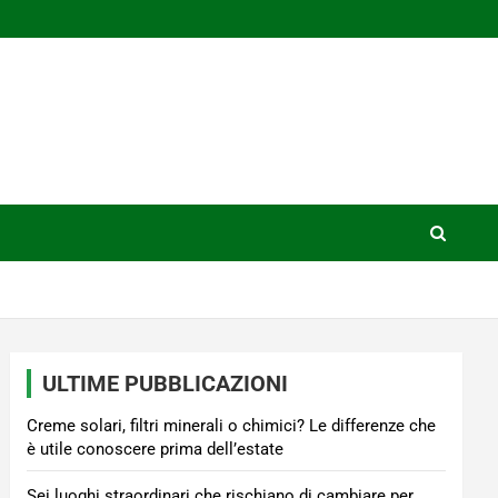
ULTIME PUBBLICAZIONI
Creme solari, filtri minerali o chimici? Le differenze che
è utile conoscere prima dell’estate
Sei luoghi straordinari che rischiano di cambiare per