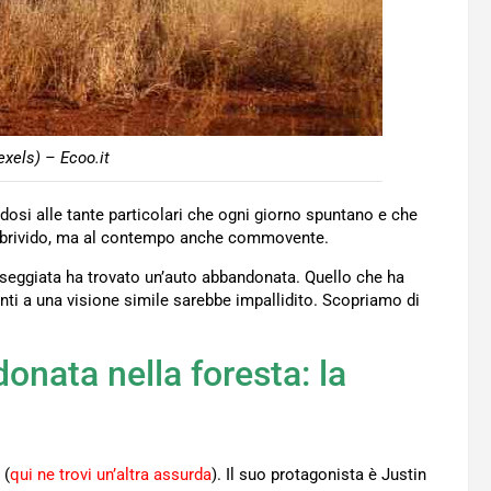
xels) – Ecoo.it
dosi alle tante particolari che ogni giorno spuntano e che
da brivido, ma al contempo anche commovente.
seggiata ha trovato un’auto abbandonata. Quello che ha
ti a una visione simile sarebbe impallidito. Scopriamo di
nata nella foresta: la
 (
qui ne trovi un’altra assurda
). Il suo protagonista è Justin