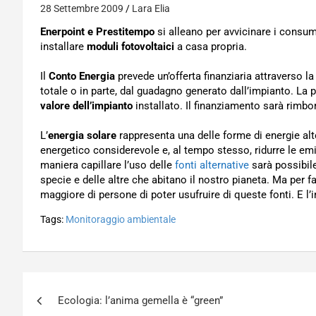
28 Settembre 2009
Lara Elia
Enerpoint e Prestitempo
si alleano per avvicinare i consum
installare
moduli fotovoltaici
a casa propria.
Il
Conto Energia
prevede un’offerta finanziaria attraverso l
totale o in parte, dal guadagno generato dall’impianto. La p
valore dell’impianto
installato. Il finanziamento sarà rimb
L’
energia solare
rappresenta una delle forme di energie alt
energetico considerevole e, al tempo stesso, ridurre le em
maniera capillare l’uso delle
fonti alternative
sarà possibile
specie e delle altre che abitano il nostro pianeta. Ma pe
maggiore di persone di poter usufruire di queste fonti. E l
Tags:
Monitoraggio ambientale
Navigazione
Ecologia: l’anima gemella è “green”
articoli