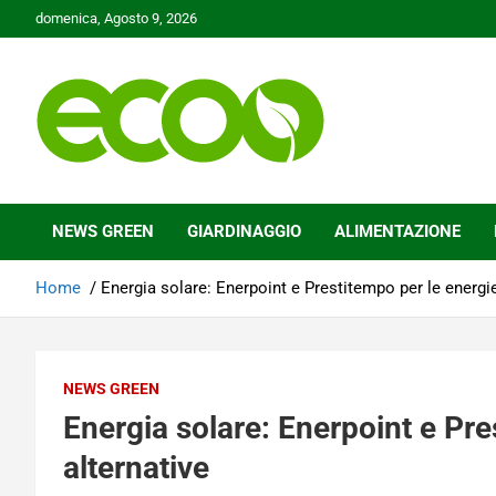
Skip
domenica, Agosto 9, 2026
to
content
Tutelare il nostro Pianeta è la nostra priorità
Ecoo.it
NEWS GREEN
GIARDINAGGIO
ALIMENTAZIONE
Home
Energia solare: Enerpoint e Prestitempo per le energie
NEWS GREEN
Energia solare: Enerpoint e Pre
alternative