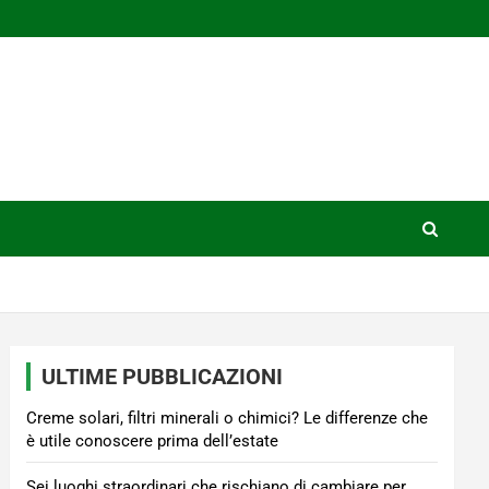
ULTIME PUBBLICAZIONI
Creme solari, filtri minerali o chimici? Le differenze che
è utile conoscere prima dell’estate
Sei luoghi straordinari che rischiano di cambiare per