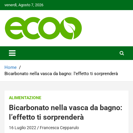
Skip
venerdì, Agosto 7, 2026
to
content
Tutelare il nostro Pianeta è la nostra priorità
Ecoo.it
Home
Bicarbonato nella vasca da bagno: l’effetto ti sorprenderà
ALIMENTAZIONE
Bicarbonato nella vasca da bagno:
l’effetto ti sorprenderà
16 Luglio 2022
Francesca Cepparulo