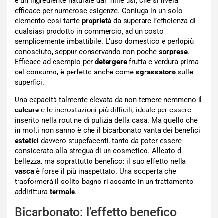
è un ingrediente naturale dai mille usi, che si rivela
efficace per numerose esigenze. Coniuga in un solo
elemento così tante
proprietà
da superare l’efficienza di
qualsiasi prodotto in commercio, ad un costo
semplicemente imbattibile. L’uso domestico è perlopiù
conosciuto, seppur conservando non poche
sorprese
.
Efficace ad esempio per
detergere
frutta e verdura prima
del consumo, è perfetto anche come
sgrassatore
sulle
superfici.
Una capacità talmente elevata da non temere nemmeno il
calcare
e le incrostazioni più difficili, ideale per essere
inserito nella routine di pulizia della casa. Ma quello che
in molti non sanno è che il bicarbonato vanta dei benefici
estetici
davvero stupefacenti, tanto da poter essere
considerato alla stregua di un cosmetico. Alleato di
bellezza, ma soprattutto benefico: il suo effetto nella
vasca
è forse il più inaspettato. Una scoperta che
trasformerà il solito bagno rilassante in un trattamento
addirittura
termale
.
Bicarbonato: l’effetto benefico