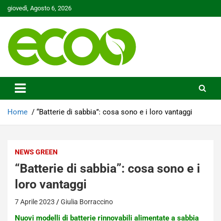
Skip
giovedì, Agosto 6, 2026
to
content
Tutelare il nostro Pianeta è la nostra priorità
Ecoo.it
Home
“Batterie di sabbia”: cosa sono e i loro vantaggi
NEWS GREEN
“Batterie di sabbia”: cosa sono e i
loro vantaggi
7 Aprile 2023
Giulia Borraccino
Nuovi modelli di batterie rinnovabili alimentate a sabbia