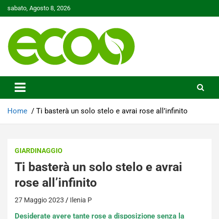
Skip
sabato, Agosto 8, 2026
to
content
Tutelare il nostro Pianeta è la nostra priorità
Ecoo.it
Home
Ti basterà un solo stelo e avrai rose all’infinito
GIARDINAGGIO
Ti basterà un solo stelo e avrai
rose all’infinito
27 Maggio 2023
Ilenia P
Desiderate avere tante rose a disposizione senza la