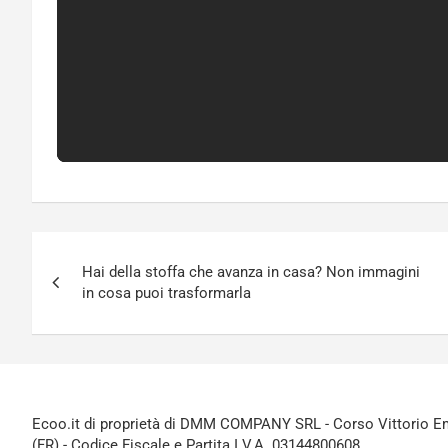
Navigazione
Hai della stoffa che avanza in casa? Non immagini
articoli
in cosa puoi trasformarla
Ecoo.it di proprietà di DMM COMPANY SRL - Corso Vittorio Ema
(FR) - Codice Fiscale e Partita I.V.A. 03144800608