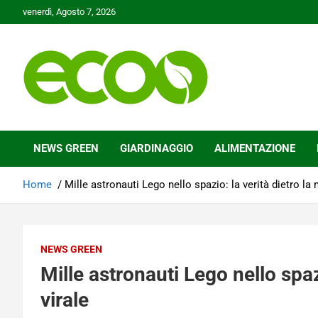
Skip
venerdì, Agosto 7, 2026
to
content
Tutelare il nostro Pianeta è la nostra priorità
Ecoo.it
NEWS GREEN
GIARDINAGGIO
ALIMENTAZIONE
Home
Mille astronauti Lego nello spazio: la verità dietro la n
NEWS GREEN
Mille astronauti Lego nello spazi
virale