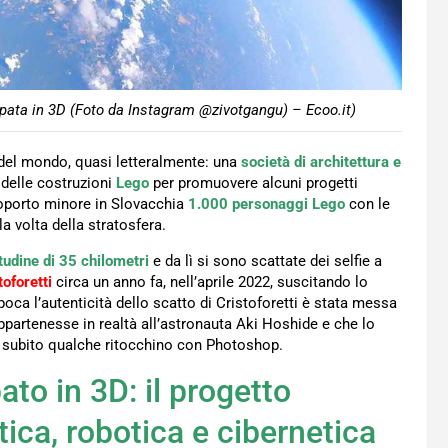
mpata in 3D (Foto da Instagram @zivotgangu) – Ecoo.it)
ro del mondo, quasi letteralmente: una
società di architettura e
delle costruzioni
Lego
per promuovere alcuni progetti
eroporto minore in Slovacchia
1.000 personaggi Lego
con le
la volta della stratosfera.
itudine di 35 chilometri
e da lì si sono scattate dei selfie a
oforetti
circa un anno fa, nell’aprile 2022, suscitando lo
poca l’autenticità dello scatto di Cristoforetti è stata messa
appartenesse in realtà all’astronauta Aki Hoshide e che lo
a subito qualche ritocchino con Photoshop.
to in 3D: il progetto
tica, robotica e cibernetica