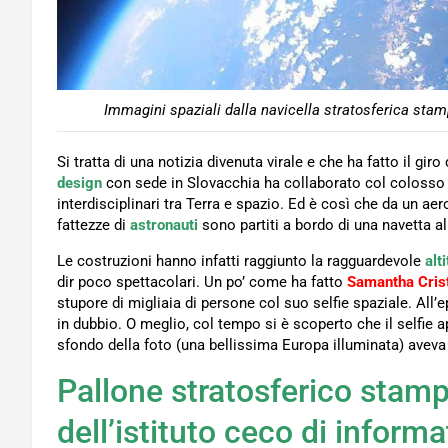
Immagini spaziali dalla navicella stratosferica sta
Si tratta di una notizia divenuta virale e che ha fatto il gi
design
con sede in Slovacchia ha collaborato col colosso 
interdisciplinari tra Terra e spazio. Ed è così che da un a
fattezze di
astronauti
sono partiti a bordo di una navetta al
Le costruzioni hanno infatti raggiunto la ragguardevole
alt
dir poco spettacolari. Un po’ come ha fatto
Samantha Crist
stupore di migliaia di persone col suo selfie spaziale. All’e
in dubbio. O meglio, col tempo si è scoperto che il selfie 
sfondo della foto (una bellissima Europa illuminata) avev
Pallone stratosferico stampa
dell’istituto ceco di informa