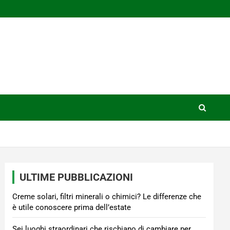
ULTIME PUBBLICAZIONI
Creme solari, filtri minerali o chimici? Le differenze che
è utile conoscere prima dell’estate
Sei luoghi straordinari che rischiano di cambiare per