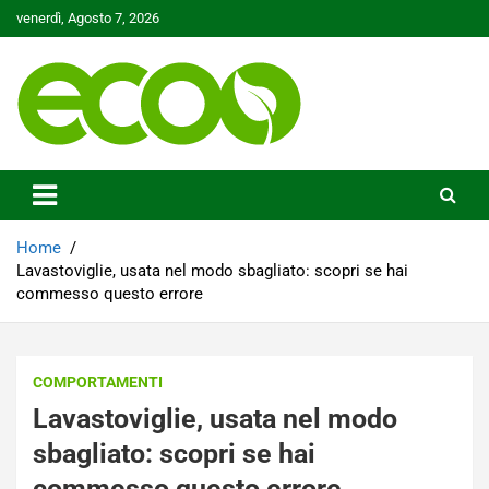
Skip
venerdì, Agosto 7, 2026
to
content
Tutelare il nostro Pianeta è la nostra priorità
Ecoo.it
Home
Lavastoviglie, usata nel modo sbagliato: scopri se hai
commesso questo errore
COMPORTAMENTI
Lavastoviglie, usata nel modo
sbagliato: scopri se hai
commesso questo errore