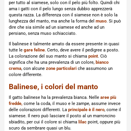
per tutto al siamese, solo con il pelo più folto. Quindi chi
ama i gatti con il pelo lungo senza dubbio apprezzerà
questa razza. La differenza con il siamese non è solo la
lunghezza del manto, ma anche la forma del
muso
. Si può
dire che sia simile ad un siamese ed anche ad un
persiano, senza muso schiacciato.
Il balinese è talmente amato da essere presente in quasi
tutte le
gare feline
. Certo, deve avere il pedigree a posto.
La colorazione del suo manto si chiama
point
. Ciò
significa che ha una prevalenza di un colore,
bianco
crema
, con alcune
zone particolari
che assumono un
colore differente.
Balinese, i colori del manto
Il gatto balinese ha la prevalenza bianca. Nelle
aree più
fredde,
come la coda, il muso e le zampe, assume invece
delle colorazioni differenti. La
principale è il nero
, come il
siamese. Il nero può lasciare il posto al un marroncino
sbiadito, per cui il colore si chiama
lilac
point, oppure più
scuro da sembrare quasi un blu.