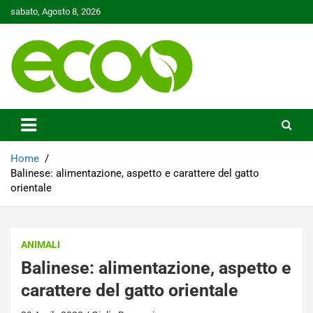
Skip
sabato, Agosto 8, 2026
to
content
Tutelare il nostro Pianeta è la nostra priorità
Ecoo.it
Home
Balinese: alimentazione, aspetto e carattere del gatto
orientale
ANIMALI
Balinese: alimentazione, aspetto e
carattere del gatto orientale