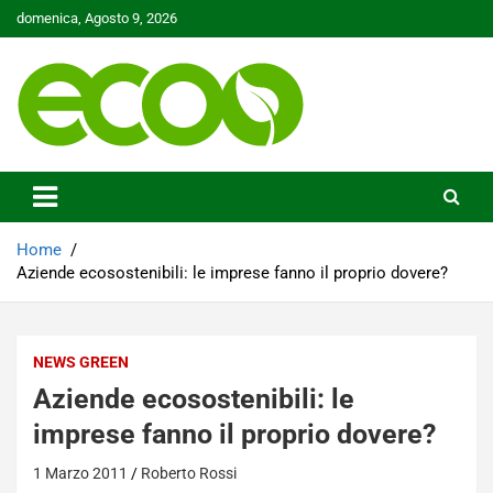
Skip
domenica, Agosto 9, 2026
to
content
Tutelare il nostro Pianeta è la nostra priorità
Ecoo.it
Home
Aziende ecosostenibili: le imprese fanno il proprio dovere?
NEWS GREEN
Aziende ecosostenibili: le
imprese fanno il proprio dovere?
1 Marzo 2011
Roberto Rossi