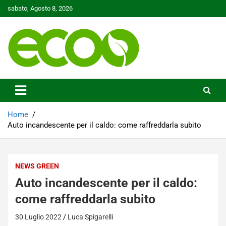
Skip
sabato, Agosto 8, 2026
to
content
Tutelare il nostro Pianeta è la nostra priorità
Ecoo.it
Home
Auto incandescente per il caldo: come raffreddarla subito
NEWS GREEN
Auto incandescente per il caldo:
come raffreddarla subito
30 Luglio 2022
Luca Spigarelli