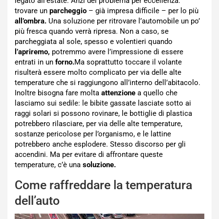
legato all’estate. Anzi del problema per eccellenza:
trovare un
parcheggio
– già impresa difficile – per lo più
all’ombra.
Una soluzione per ritrovare l’automobile un po’
più fresca quando verrà ripresa. Non a caso, se
parcheggiata al sole, spesso e volentieri quando
l’apriremo,
potremmo avere l’impressione di essere
entrati in un
forno.
Ma soprattutto toccare il volante
risulterà essere molto complicato per via delle alte
temperature che si raggiungono all’interno dell’abitacolo.
Inoltre bisogna fare molta
attenzione
a quello che
lasciamo sui sedile: le bibite gassate lasciate sotto ai
raggi solari si possono rovinare, le bottiglie di plastica
potrebbero rilasciare, per via delle alte temperature,
sostanze pericolose per l’organismo, e le lattine
potrebbero anche esplodere. Stesso discorso per gli
accendini. Ma per evitare di affrontare queste
temperature, c’è una
soluzione.
Come raffreddare la temperatura
dell’auto