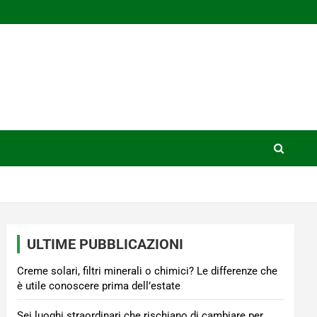
ULTIME PUBBLICAZIONI
Creme solari, filtri minerali o chimici? Le differenze che
è utile conoscere prima dell’estate
Sei luoghi straordinari che rischiano di cambiare per