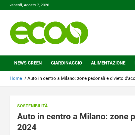
Skip
venerdì, Agosto 7, 2026
to
content
Tutelare il nostro Pianeta è la nostra priorità
Ecoo.it
NEWS GREEN
GIARDINAGGIO
ALIMENTAZIONE
Home
Auto in centro a Milano: zone pedonali e divieto d’ac
SOSTENIBILITÀ
Auto in centro a Milano: zone p
2024