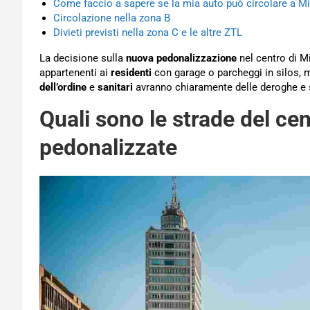
Come faccio a sapere se la mia auto può circolare a M
Circolazione nella zona B
Divieti previsti nella zona C e le altre ZTL
La decisione sulla
nuova pedonalizzazione
nel centro di M
appartenenti ai
residenti
con garage o parcheggi in silos,
dell’ordine
e
sanitari
avranno chiaramente delle deroghe e s
Quali sono le strade del ce
pedonalizzate