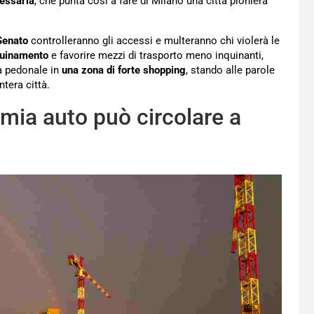
essaria
, che punta così a fare di Milano una città pioniera
Senato
controlleranno gli accessi e multeranno chi violerà le
nquinamento
e favorire mezzi di trasporto meno inquinanti,
ea pedonale in
una zona di forte shopping
, stando alle parole
ntera città.
mia auto può circolare a