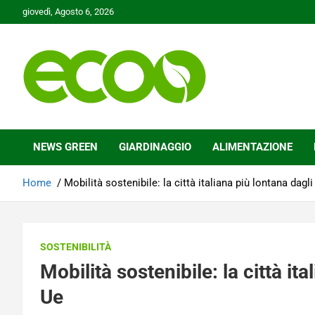
Skip
giovedì, Agosto 6, 2026
to
content
Tutelare il nostro Pianeta è la nostra priorità
Ecoo.it
NEWS GREEN
GIARDINAGGIO
ALIMENTAZIONE
Home
Mobilità sostenibile: la città italiana più lontana dagli
SOSTENIBILITÀ
Mobilità sostenibile: la città ita
Ue