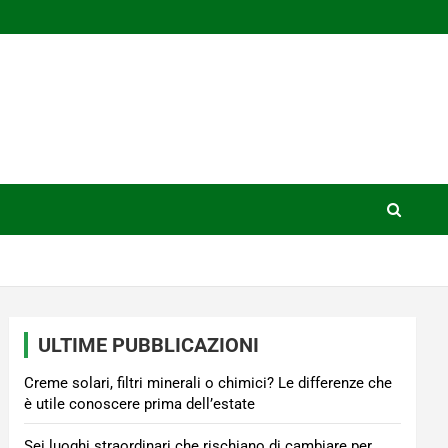
ULTIME PUBBLICAZIONI
Creme solari, filtri minerali o chimici? Le differenze che
è utile conoscere prima dell’estate
Sei luoghi straordinari che rischiano di cambiare per