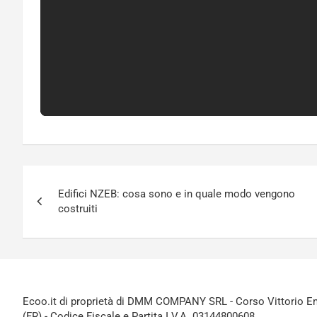
Navigazione
Edifici NZEB: cosa sono e in quale modo vengono
articoli
costruiti
Ecoo.it di proprietà di DMM COMPANY SRL - Corso Vittorio Ema
(FR) - Codice Fiscale e Partita I.V.A. 03144800608