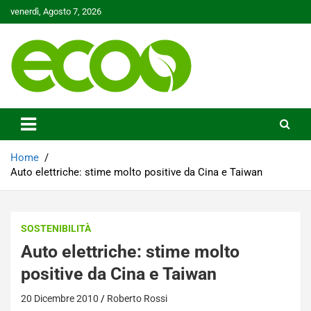
Skip
venerdì, Agosto 7, 2026
to
content
Tutelare il nostro Pianeta è la nostra priorità
Ecoo.it
Home
Auto elettriche: stime molto positive da Cina e Taiwan
SOSTENIBILITÀ
Auto elettriche: stime molto
positive da Cina e Taiwan
20 Dicembre 2010
Roberto Rossi