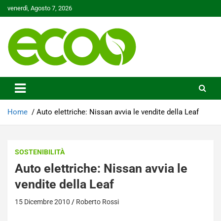
Skip
venerdì, Agosto 7, 2026
to
content
Tutelare il nostro Pianeta è la nostra priorità
Ecoo.it
Home
Auto elettriche: Nissan avvia le vendite della Leaf
SOSTENIBILITÀ
Auto elettriche: Nissan avvia le
vendite della Leaf
15 Dicembre 2010
Roberto Rossi