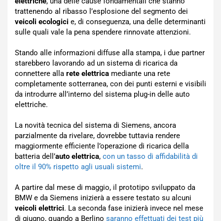
elettriche
, una delle cause fondamentali che stanno
trattenendo al ribasso l’esplosione del segmento dei
veicoli ecologici
e, di conseguenza, una delle determinanti
sulle quali vale la pena spendere rinnovate attenzioni.
Stando alle informazioni diffuse alla stampa, i due partner
starebbero lavorando ad un sistema di ricarica da
connettere alla
rete elettrica
mediante una rete
completamente sotterranea, con dei punti esterni e visibili
da introdurre all’interno del sistema plug-in delle auto
elettriche.
La novità tecnica del sistema di Siemens, ancora
parzialmente da rivelare, dovrebbe tuttavia rendere
maggiormente efficiente l’operazione di ricarica della
batteria dell’
auto elettrica
,
con un tasso di affidabilità di
oltre il 90% rispetto agli usuali sistemi
.
A partire dal mese di maggio, il prototipo sviluppato da
BMW e da Siemens inizierà a essere testato su alcuni
veicoli elettrici
. La seconda fase inizierà invece nel mese
di giugno, quando a Berlino
saranno effettuati dei test più