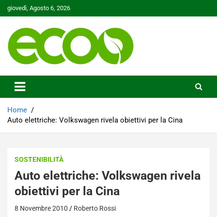
Skip
giovedì, Agosto 6, 2026
to
content
Tutelare il nostro Pianeta è la nostra priorità
Ecoo.it
Home
Auto elettriche: Volkswagen rivela obiettivi per la Cina
SOSTENIBILITÀ
Auto elettriche: Volkswagen rivela
obiettivi per la Cina
8 Novembre 2010
Roberto Rossi