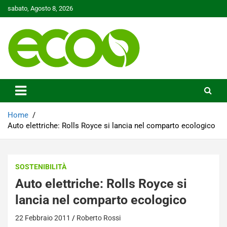
Skip
sabato, Agosto 8, 2026
to
content
Tutelare il nostro Pianeta è la nostra priorità
Ecoo.it
Home
Auto elettriche: Rolls Royce si lancia nel comparto ecologico
SOSTENIBILITÀ
Auto elettriche: Rolls Royce si
lancia nel comparto ecologico
22 Febbraio 2011
Roberto Rossi