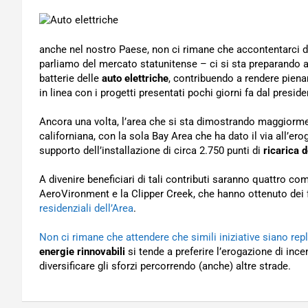
anche nel nostro Paese, non ci rimane che accontentarci di
parliamo del mercato statunitense – ci si sta preparando a in
batterie delle
auto elettriche
, contribuendo a rendere pie
in linea con i progetti presentati pochi giorni fa dal pres
Ancora una volta, l’area che si sta dimostrando maggiormen
californiana, con la sola Bay Area che ha dato il via all’eroga
supporto dell’installazione di circa 2.750 punti di
ricarica d
A divenire beneficiari di tali contributi saranno quattro c
AeroVironment e la Clipper Creek, che hanno ottenuto dei
residenziali dell’Area
.
Non ci rimane che attendere che simili iniziative siano repli
energie rinnovabili
si tende a preferire l’erogazione di ince
diversificare gli sforzi percorrendo (anche) altre strade.