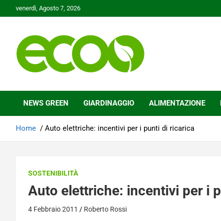
Skip
venerdì, Agosto 7, 2026
to
content
Tutelare il nostro Pianeta è la nostra priorità
Ecoo.it
NEWS GREEN
GIARDINAGGIO
ALIMENTAZIONE
Home
Auto elettriche: incentivi per i punti di ricarica
SOSTENIBILITÀ
Auto elettriche: incentivi per i p
4 Febbraio 2011
Roberto Rossi