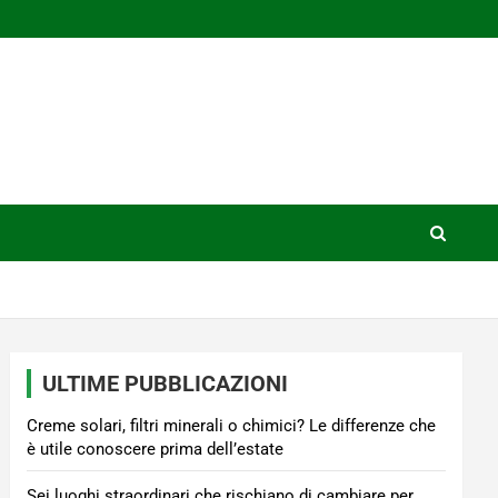
ULTIME PUBBLICAZIONI
Creme solari, filtri minerali o chimici? Le differenze che
è utile conoscere prima dell’estate
Sei luoghi straordinari che rischiano di cambiare per