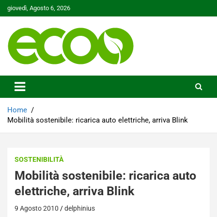
Skip
giovedì, Agosto 6, 2026
to
content
Tutelare il nostro Pianeta è la nostra priorità
Ecoo.it
Home
Mobilità sostenibile: ricarica auto elettriche, arriva Blink
SOSTENIBILITÀ
Mobilità sostenibile: ricarica auto
elettriche, arriva Blink
9 Agosto 2010
delphinius