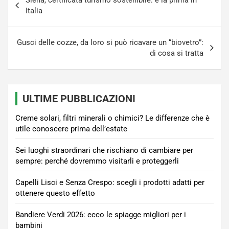
Siena, certificata turismo sostenibile: è la prima in
articoli
Italia
Gusci delle cozze, da loro si può ricavare un “biovetro”:
di cosa si tratta
ULTIME PUBBLICAZIONI
Creme solari, filtri minerali o chimici? Le differenze che è
utile conoscere prima dell’estate
Sei luoghi straordinari che rischiano di cambiare per
sempre: perché dovremmo visitarli e proteggerli
Capelli Lisci e Senza Crespo: scegli i prodotti adatti per
ottenere questo effetto
Bandiere Verdi 2026: ecco le spiagge migliori per i
bambini