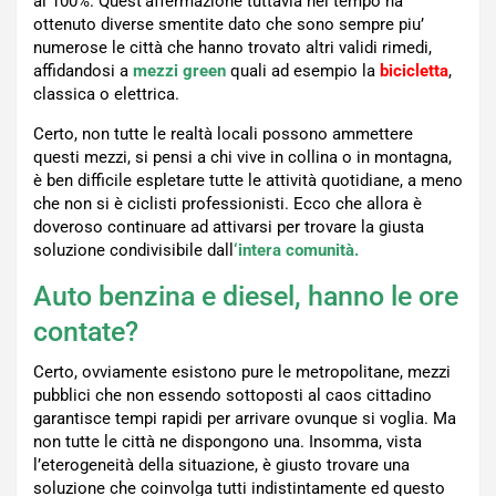
al 100%. Quest’affermazione tuttavia nel tempo ha
ottenuto diverse smentite dato che sono sempre piu’
numerose le città che hanno trovato altri validi rimedi,
affidandosi a
mezzi green
quali ad esempio la
bicicletta
,
classica o elettrica.
Certo, non tutte le realtà locali possono ammettere
questi mezzi, si pensi a chi vive in collina o in montagna,
è ben difficile espletare tutte le attività quotidiane, a meno
che non si è ciclisti professionisti. Ecco che allora è
doveroso continuare ad attivarsi per trovare la giusta
soluzione condivisibile dall
‘intera comunità.
Auto benzina e diesel, hanno le ore
contate?
Certo, ovviamente esistono pure le metropolitane, mezzi
pubblici che non essendo sottoposti al caos cittadino
garantisce tempi rapidi per arrivare ovunque si voglia. Ma
non tutte le città ne dispongono una. Insomma, vista
l’eterogeneità della situazione, è giusto trovare una
soluzione che coinvolga tutti indistintamente ed questo