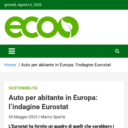
Skip
giovedì, Agosto 6, 2026
to
content
Tutelare il nostro Pianeta è la nostra priorità
Ecoo.it
Home
Auto per abitante in Europa: l’indagine Eurostat
SOSTENIBILITÀ
Auto per abitante in Europa:
l’indagine Eurostat
30 Maggio 2023
Marco Spartà
L’Eurostat ha fornito un quadro di quelli che sarebbero i