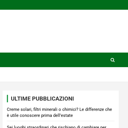
ULTIME PUBBLICAZIONI
Creme solari, filtri minerali o chimici? Le differenze che
è utile conoscere prima dell’estate
Sei luoghi straordinari che rischiano di cambiare per