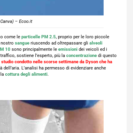
Canva) – Ecoo.it
ato come le
particelle PM 2.5
, proprio per le loro piccole
l nostro
sangue
riuscendo ad oltrepassare gli
alveoli
M 10
sono principalmente le
emissioni
dei veicoli ed i
traffico, sostiene l’esperto, più la
concentrazione
di questo
studio condotto nelle scorse settimane da Dyson che ha
tà dell’aria. L’analisi ha permesso di evidenziare anche
lla
cottura degli alimenti
.