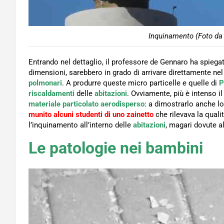
Inquinamento (Foto da 
Entrando nel dettaglio, il professore de Gennaro ha spieg
dimensioni, sarebbero in grado di arrivare direttamente ne
polmonari
. A produrre queste micro particelle e quelle di
P
riscaldamenti
delle
abitazioni
. Ovviamente, più è intenso il 
materiale particolato aerodisperso
: a dimostrarlo anche lo
munito alcuni studenti di uno zainetto
che rilevava la quali
l’inquinamento all’interno delle
abitazioni
, magari dovute a
Le patologie nei bambini