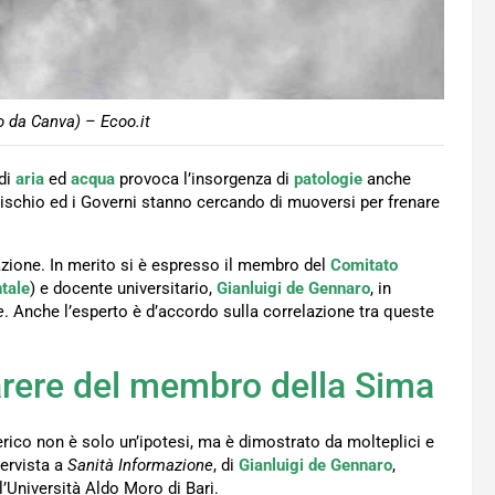
 da Canva) – Ecoo.it
di
aria
ed
acqua
provoca l’insorgenza di
patologie
anche
rischio ed i Governi stanno cercando di muoversi per frenare
azione. In merito si è espresso il membro del
Comitato
tale
) e docente universitario,
Gianluigi
de Gennaro
, in
e
. Anche l’esperto è d’accordo sulla correlazione tra queste
parere del membro della Sima
rico non è solo un’ipotesi, ma è dimostrato da molteplici e
tervista a
Sanità Informazione
, di
Gianluigi de Gennaro
,
’Università Aldo Moro di Bari.