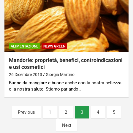
ALIMENTAZIONE
NEWS GREEN
Mandorle: proprietà, benefici, controindicazioni
e usi cosmetici
26 Dicembre 2013
Giorgia Martino
Buone da mangiare e buone anche con la nostra bellezza
e la nostra salute. Stiamo parlando…
Paginazione
Previous
1
2
3
4
5
degli
Next
articoli