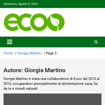
Skip
domenica, Agosto 9, 2026
to
content
Tutelare il nostro Pianeta è la nostra priorità
Ecoo.it
Home
Giorgia Martino
Page 3
Autore:
Giorgia Martino
Giorgia Martino è stata una collaboratrice di Ecoo dal 2013 al
2015, occupandosi principalmente di alimentazione sana, fai
da te e rimedi naturali.