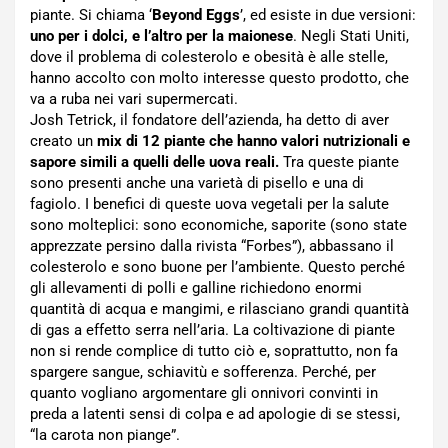
piante. Si chiama ‘
Beyond Eggs
’, ed esiste in due versioni:
uno per i dolci, e l’altro per la maionese
. Negli Stati Uniti,
dove il problema di colesterolo e obesità è alle stelle,
hanno accolto con molto interesse questo prodotto, che
va a ruba nei vari supermercati.
Josh Tetrick, il fondatore dell’azienda, ha detto di aver
creato un
mix di 12 piante che hanno valori nutrizionali e
sapore simili a quelli delle uova reali.
Tra queste piante
sono presenti anche una varietà di pisello e una di
fagiolo. I benefici di queste uova vegetali per la salute
sono molteplici: sono economiche, saporite (sono state
apprezzate persino dalla rivista “Forbes”), abbassano il
colesterolo e sono buone per l’ambiente. Questo perché
gli allevamenti di polli e galline richiedono enormi
quantità di acqua e mangimi, e rilasciano grandi quantità
di gas a effetto serra nell’aria. La coltivazione di piante
non si rende complice di tutto ciò e, soprattutto, non fa
spargere sangue, schiavitù e sofferenza. Perché, per
quanto vogliano argomentare gli onnivori convinti in
preda a latenti sensi di colpa e ad apologie di se stessi,
“la carota non piange”.