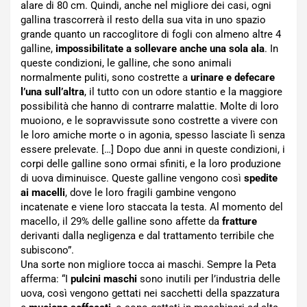
alare di 80 cm. Quindi, anche nel migliore dei casi, ogni
gallina trascorrerà il resto della sua vita in uno spazio
grande quanto un raccoglitore di fogli con almeno altre 4
galline,
impossibilitate a sollevare anche una sola ala
. In
queste condizioni, le galline, che sono animali
normalmente puliti, sono costrette a
urinare e defecare
l’una sull’altra
, il tutto con un odore stantio e la maggiore
possibilità che hanno di contrarre malattie. Molte di loro
muoiono, e le sopravvissute sono costrette a vivere con
le loro amiche morte o in agonia, spesso lasciate lì senza
essere prelevate. […] Dopo due anni in queste condizioni, i
corpi delle galline sono ormai sfiniti, e la loro produzione
di uova diminuisce. Queste galline vengono così
spedite
ai macelli
, dove le loro fragili gambine vengono
incatenate e viene loro staccata la testa. Al momento del
macello, il 29% delle galline sono affette da
fratture
derivanti dalla negligenza e dal trattamento terribile che
subiscono”.
Una sorte non migliore tocca ai maschi. Sempre la Peta
afferma: “I
pulcini maschi
sono inutili per l’industria delle
uova, così vengono gettati nei sacchetti della spazzatura