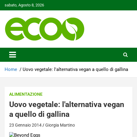
Skip
sabato, Agosto 8, 2026
to
content
Tutelare il nostro Pianeta è la nostra priorità
Ecoo.it
Home
Uovo vegetale: l'alternativa vegan a quello di gallina
ALIMENTAZIONE
Uovo vegetale: l'alternativa vegan
a quello di gallina
23 Gennaio 2014
Giorgia Martino