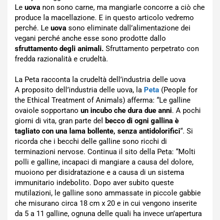
Le
uova
non sono carne, ma mangiarle concorre a ciò che
produce la macellazione. E in questo articolo vedremo
perché. Le
uova
sono eliminate dall’alimentazione dei
vegani perché anche esse sono prodotte dallo
sfruttamento degli animali.
Sfruttamento perpetrato con
fredda razionalità e crudeltà.
La Peta racconta la crudeltà dell’industria delle uova
A proposito dell’industria delle uova, la
Peta
(People for
the Ethical Treatment of Animals) afferma: “Le galline
ovaiole sopportano
un incubo che dura due anni
. A pochi
giorni di vita, gran parte del
becco di ogni gallina è
tagliato con una lama bollente, senza antidolorifici
“. Si
ricorda che i becchi delle galline sono ricchi di
terminazioni nervose. Continua il sito della Peta: “Molti
polli e galline, incapaci di mangiare a causa del dolore,
muoiono per disidratazione e a causa di un sistema
immunitario indebolito. Dopo aver subito queste
mutilazioni, le galline sono ammassate in piccole gabbie
che misurano circa 18 cm x 20 e in cui vengono inserite
da 5 a 11 galline, ognuna delle quali ha invece un’apertura