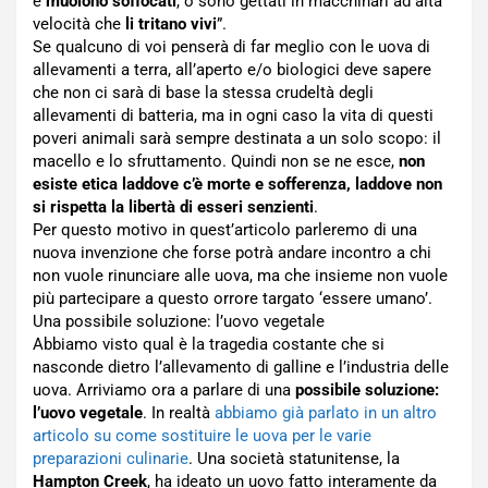
e
muoiono soffocati
, o sono gettati in macchinari ad alta
velocità che
li tritano vivi
”.
Se qualcuno di voi penserà di far meglio con le uova di
allevamenti a terra, all’aperto e/o biologici deve sapere
che non ci sarà di base la stessa crudeltà degli
allevamenti di batteria, ma in ogni caso la vita di questi
poveri animali sarà sempre destinata a un solo scopo: il
macello e lo sfruttamento. Quindi non se ne esce,
non
esiste etica laddove c’è morte e sofferenza, laddove non
si rispetta la libertà di esseri senzienti
.
Per questo motivo in quest’articolo parleremo di una
nuova invenzione che forse potrà andare incontro a chi
non vuole rinunciare alle uova, ma che insieme non vuole
più partecipare a questo orrore targato ‘essere umano’.
Una possibile soluzione: l’uovo vegetale
Abbiamo visto qual è la tragedia costante che si
nasconde dietro l’allevamento di galline e l’industria delle
uova. Arriviamo ora a parlare di una
possibile soluzione:
l’uovo vegetale
. In realtà
abbiamo già parlato in un altro
articolo su come sostituire le uova per le varie
preparazioni culinarie
. Una società statunitense, la
Hampton Creek
, ha ideato un uovo fatto interamente da