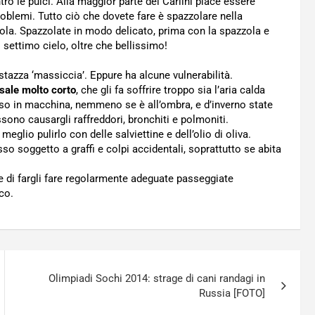
ntro le pulci. Alla maggior parte dei Carlini piace essere
oblemi. Tutto ciò che dovete fare è spazzolare nella
zola. Spazzolate in modo delicato, prima con la spazzola e
l settimo cielo, oltre che bellissimo!
stazza ‘massiccia’. Eppure ha alcune vulnerabilità.
sale molto corto
, che gli fa soffrire troppo sia l’aria calda
iuso in macchina, nemmeno se è all’ombra, e d’inverno state
sono causargli raffreddori, bronchiti e polmoniti.
eglio pulirlo con delle salviettine e dell’olio di oliva.
so soggetto a graffi e colpi accidentali, soprattutto se abita
te di fargli fare regolarmente adeguate passeggiate
co.
Olimpiadi Sochi 2014: strage di cani randagi in
Russia [FOTO]