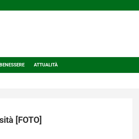
BENESSERE
ATTUALITÀ
osità [FOTO]