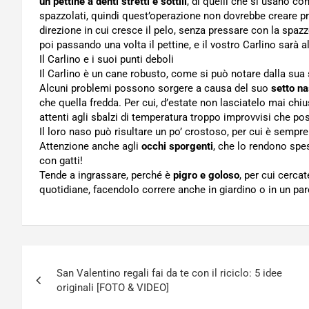
un pettine a denti stretti e sottili
, di quelli che si usano co
spazzolati, quindi quest’operazione non dovrebbe creare pr
direzione in cui cresce il pelo, senza pressare con la spaz
poi passando una volta il pettine, e il vostro Carlino sarà a
Il Carlino e i suoi punti deboli
Il Carlino è un cane robusto, come si può notare dalla sua 
Alcuni problemi possono sorgere a causa del suo
setto na
che quella fredda. Per cui, d’estate non lasciatelo mai ch
attenti agli sbalzi di temperatura troppo improvvisi che pos
Il loro naso può risultare un po’ crostoso, per cui è sempre m
Attenzione anche agli
occhi sporgenti
, che lo rendono spes
con gatti!
Tende a ingrassare, perché è
pigro e goloso
, per cui cerca
quotidiane, facendolo correre anche in giardino o in un par
Navigazione
San Valentino regali fai da te con il riciclo: 5 idee
articoli
originali [FOTO & VIDEO]