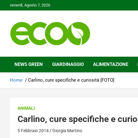
Skip
venerdì, Agosto 7, 2026
to
content
Tutelare il nostro Pianeta è la nostra priorità
Ecoo.it
NEWS GREEN
GIARDINAGGIO
ALIMENTAZIONE
Home
Carlino, cure specifiche e curiosità [FOTO]
ANIMALI
Carlino, cure specifiche e curi
5 Febbraio 2014
Giorgia Martino