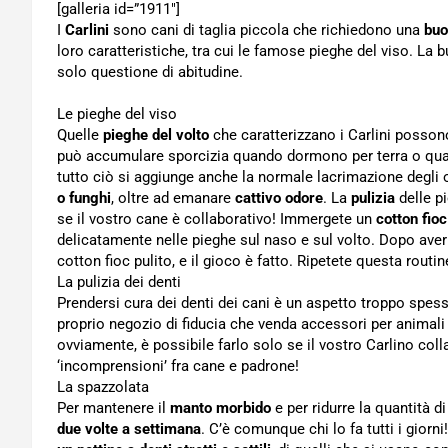
[galleria id=”1911″]
I
Carlini
sono cani di taglia piccola che richiedono una
buo
loro caratteristiche, tra cui le famose pieghe del viso. La b
solo questione di abitudine.
Le pieghe del viso
Quelle
pieghe del volto
che caratterizzano i Carlini possono
può accumulare sporcizia quando dormono per terra o quan
tutto ciò si aggiunge anche la normale lacrimazione degli oc
o funghi
, oltre ad emanare
cattivo odore
. La
pulizia
delle pi
se il vostro cane è collaborativo! Immergete un
cotton fioc
delicatamente nelle pieghe sul naso e sul volto. Dopo ave
cotton fioc pulito, e il gioco è fatto. Ripetete questa rout
La pulizia dei denti
Prendersi cura dei denti dei cani è un aspetto troppo spes
proprio negozio di fiducia che venda accessori per animali
ovviamente, è possibile farlo solo se il vostro Carlino coll
‘incomprensioni’ fra cane e padrone!
La spazzolata
Per mantenere il
manto morbido
e per ridurre la quantità d
due volte a settimana
. C’è comunque chi lo fa tutti i giorn