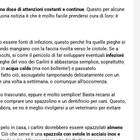
na dose di attenzioni costanti e continue
. Questo per alcune
uona notizia è che è molto facile prendersi cura di loro: è
 essere fonti di infezioni, questo perché fra quelle pieghe si
do mangiano con la faccia rivolta verso le ciotole. Se a
chi, si corre il pericolo di far sviluppare eventuali
infezioni
eghe del viso dei Carlini è abbastanza semplice, soprattutto
in
acqua calda
(ma non bollente!) e passatelo
r fatto ciò, asciugatelo tamponando delicatamente con un
ine una volta a settimana, o comunque all’occorrenza.
so trascurato, eppure è molto semplice! Basta recarsi al
 e comprare uno spazzolino e un dentifricio per cani. Questo,
abora, se no è meglio rivolgersi a un veterinario per evitare
i pelo in casa, i carlini dovrebbero essere spazzolati
almeno
i! Ciò che serve è una
spazzola con setole in acciaio inox e