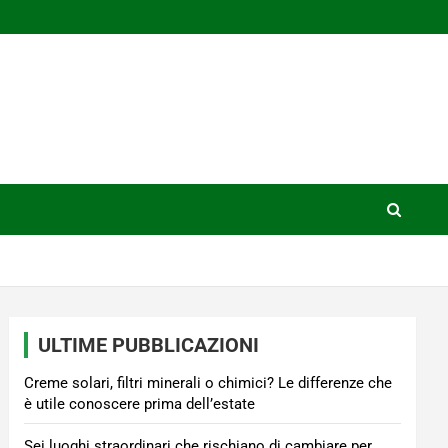
ULTIME PUBBLICAZIONI
Creme solari, filtri minerali o chimici? Le differenze che
è utile conoscere prima dell’estate
Sei luoghi straordinari che rischiano di cambiare per