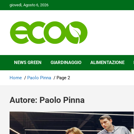
Skip
giovedì, Agosto 6, 2026
to
content
Tutelare il nostro Pianeta è la nostra priorità
Ecoo.it
NEWS GREEN
GIARDINAGGIO
ALIMENTAZIONE
Home
Paolo Pinna
Page 2
Autore:
Paolo Pinna