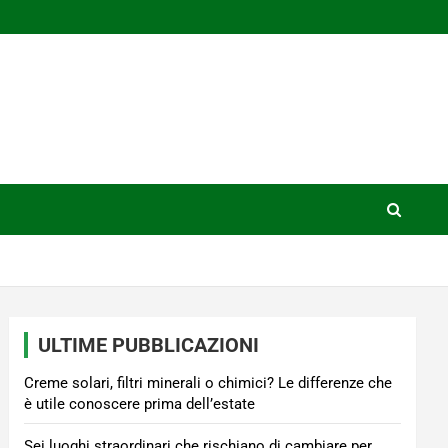
ULTIME PUBBLICAZIONI
Creme solari, filtri minerali o chimici? Le differenze che
è utile conoscere prima dell’estate
Sei luoghi straordinari che rischiano di cambiare per