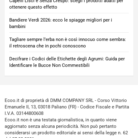
Capelli Lisci e Senza Crespo: scegli i prodotti adatti per
ottenere questo effetto
Bandiere Verdi 2026: ecco le spiagge migliori per i
bambini
Tagliare sempre l’erba non è così innocuo come sembra:
il retroscena che in pochi conoscono
Decifrare i Codici delle Etichette degli Agrumi: Guida per
Identificare le Bucce Non Commestibili
Ecoo.it di proprietà di DMM COMPANY SRL - Corso Vittorio
Emanuele II, 13, 03018 Paliano (FR) - Codice Fiscale e Partita
I.V.A. 03144800608
Ecoo.it non è una testata giornalistica, in quanto viene
aggiornato senza alcuna periodicità. Non può pertanto
considerarsi un prodotto editoriale ai sensi della legge n. 62