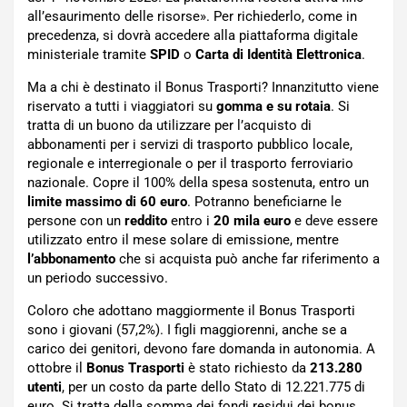
all’esaurimento delle risorse». Per richiederlo, come in
precedenza, si dovrà accedere alla piattaforma digitale
ministeriale tramite
SPID
o
Carta di Identità Elettronica
.
Ma a chi è destinato il Bonus Trasporti? Innanzitutto viene
riservato a tutti i viaggiatori su
gomma e su rotaia
. Si
tratta di un buono da utilizzare per l’acquisto di
abbonamenti per i servizi di trasporto pubblico locale,
regionale e interregionale o per il trasporto ferroviario
nazionale. Copre il 100% della spesa sostenuta, entro un
limite massimo di 60 euro
. Potranno beneficiarne le
persone con un
reddito
entro i
20 mila euro
e deve essere
utilizzato entro il mese solare di emissione, mentre
l’abbonamento
che si acquista può anche far riferimento a
un periodo successivo.
Coloro che adottano maggiormente il Bonus Trasporti
sono i giovani (57,2%). I figli maggiorenni, anche se a
carico dei genitori, devono fare domanda in autonomia. A
ottobre il
Bonus Trasporti
è stato richiesto da
213.280
utenti
, per un costo da parte dello Stato di 12.221.775 di
euro. Si tratta della somma dei fondi residui dei bonus