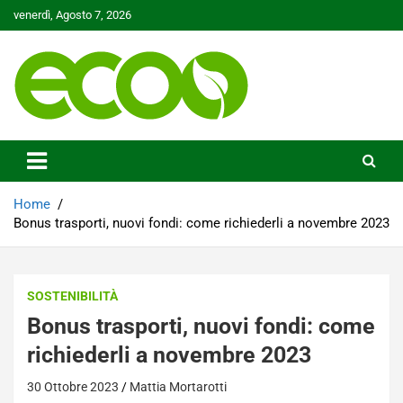
Skip
venerdì, Agosto 7, 2026
to
content
Tutelare il nostro Pianeta è la nostra priorità
Ecoo.it
Home
Bonus trasporti, nuovi fondi: come richiederli a novembre 2023
SOSTENIBILITÀ
Bonus trasporti, nuovi fondi: come
richiederli a novembre 2023
30 Ottobre 2023
Mattia Mortarotti