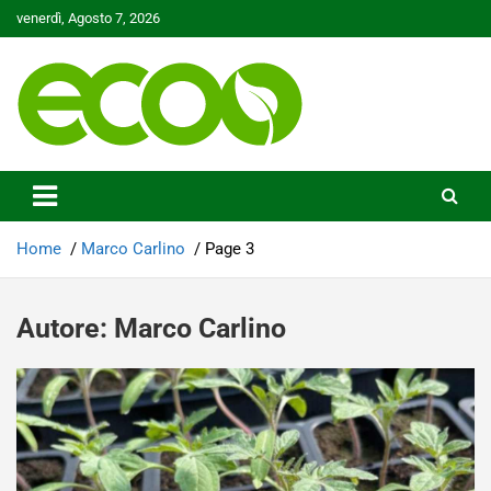
Skip
venerdì, Agosto 7, 2026
to
content
Tutelare il nostro Pianeta è la nostra priorità
Ecoo.it
Home
Marco Carlino
Page 3
Autore:
Marco Carlino