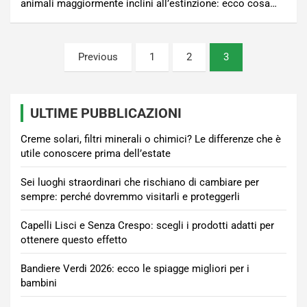
animali maggiormente inclini all’estinzione: ecco cosa…
Paginazione
Previous
1
2
3
degli
articoli
ULTIME PUBBLICAZIONI
Creme solari, filtri minerali o chimici? Le differenze che è
utile conoscere prima dell’estate
Sei luoghi straordinari che rischiano di cambiare per
sempre: perché dovremmo visitarli e proteggerli
Capelli Lisci e Senza Crespo: scegli i prodotti adatti per
ottenere questo effetto
Bandiere Verdi 2026: ecco le spiagge migliori per i
bambini