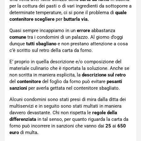
per la cottura dei pasti o di vari ingredienti da sottoporre a
determinate temperature, ci si pone il problema di
quale
contenitore scegliere
per
buttarla via.
Quasi sempre incappiamo in un
errore
abbastanza
comune
tra i condomini di un palazzo. Al giorno d’oggi
dunque
tutti sbagliano
e non prestano attenzione a cosa
c’è scritto sul retro della carta da forno.
E’ proprio in quella descrizione e/o composizione del
materiale culinario che è riportata la soluzione. Anche se
non scritta in maniera esplicita, la
descrizione sul retro
del
contenitore
del foglio da forno può evitare
pesanti
sanzioni
per averla gettata nel contenitore sbagliato.
Alcuni condomini sono stati presi di mira dalla ditta dei
multiservizi e in seguito sono stati multati in maniera
davvero devastante. Chi non rispetta le
regole della
differenziata
in tal senso, per quanto riguarda la carta da
forno può incorrere in sanzioni che vanno dai
25
ai
650
euro
di multa
.