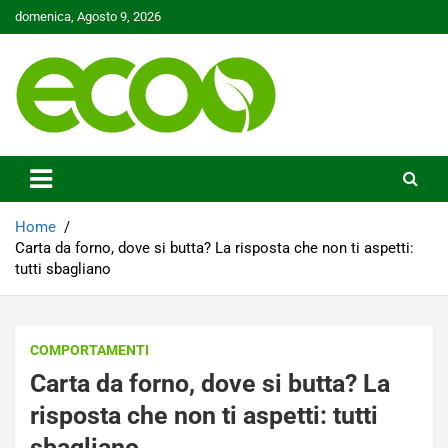
Skip
domenica, Agosto 9, 2026
to
content
Tutelare il nostro Pianeta è la nostra priorità
Ecoo.it
Home
Carta da forno, dove si butta? La risposta che non ti aspetti:
tutti sbagliano
COMPORTAMENTI
Carta da forno, dove si butta? La
risposta che non ti aspetti: tutti
sbagliano