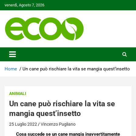
Skip
venerdì, Agosto 7, 2026
to
content
Tutelare il nostro Pianeta è la nostra priorità
Ecoo.it
Home
Un cane può rischiare la vita se mangia quest’insetto
ANIMALI
Un cane può rischiare la vita se
mangia quest’insetto
25 Luglio 2022
Vincenzo Pugliano
Cosa succede se un cane mangia inavvertitamente